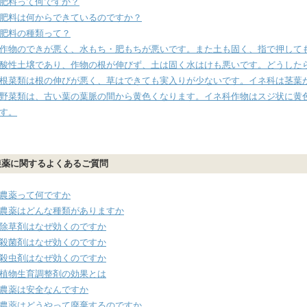
肥料って何ですか？
肥料は何からできているのですか？
肥料の種類って？
作物のできが悪く、水もち・肥もちが悪いです。また土も固く、指で押して
酸性土壌であり、作物の根が伸びず、土は固く水はけも悪いです。どうした
根菜類は根の伸びが悪く、草はできても実入りが少ないです。イネ科は茎葉
野菜類は、古い葉の葉脈の間から黄色くなります。イネ科作物はスジ状に黄
す。
農薬に関するよくあるご質問
農薬って何ですか
農薬はどんな種類がありますか
除草剤はなぜ効くのですか
殺菌剤はなぜ効くのですか
殺虫剤はなぜ効くのですか
植物生育調整剤の効果とは
農薬は安全なんですか
農薬はどうやって廃棄するのですか