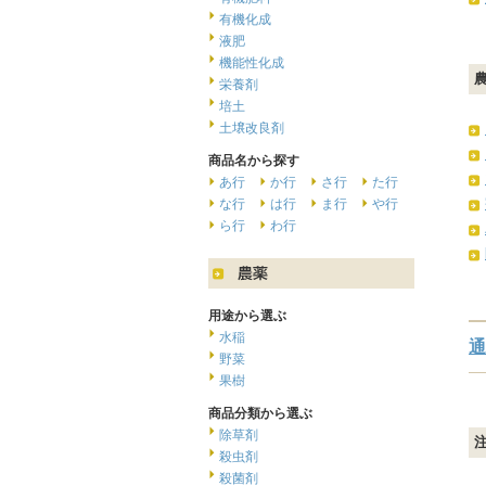
有機化成
液肥
機能性化成
栄養剤
培土
土壌改良剤
商品名から探す
あ行
か行
さ行
た行
な行
は行
ま行
や行
ら行
わ行
用途から選ぶ
水稲
通
野菜
果樹
商品分類から選ぶ
除草剤
殺虫剤
殺菌剤