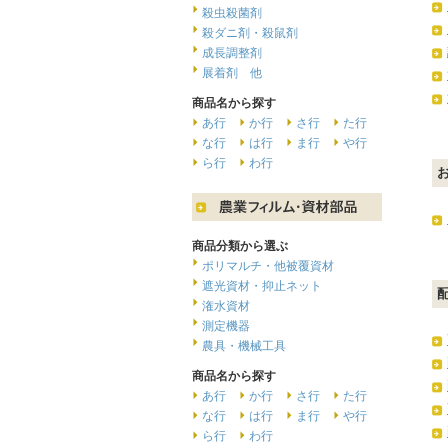
殺虫殺菌剤
殺ダニ剤・殺鼠剤
成長調整剤
展着剤 他
商品名から探す
あ行
か行
さ行
た行
な行
は行
ま行
や行
ら行
わ行
商品分類から選ぶ
ポリマルチ・他被覆資材
遮光資材・抑止ネット
潅水資材
測定機器
農具・機械工具
商品名から探す
あ行
か行
さ行
た行
な行
は行
ま行
や行
ら行
わ行