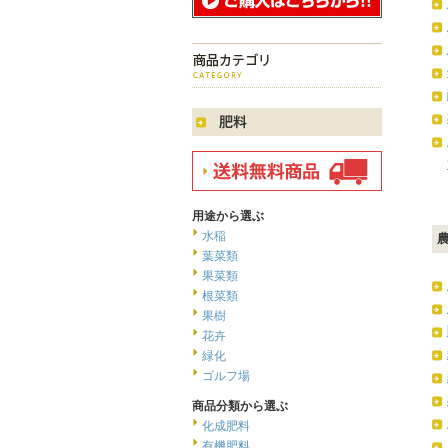
用途から選ぶ
水稲
葉菜類
果菜類
根菜類
果樹
花卉
緑化
ゴルフ場
商品分類から選ぶ
化成肥料
有機肥料