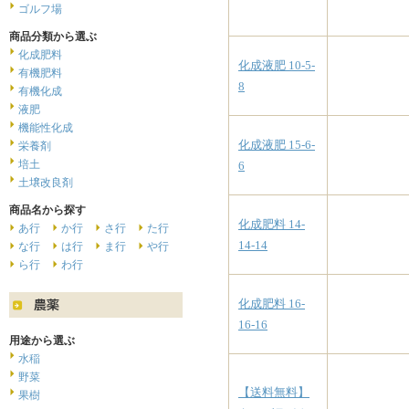
ゴルフ場
商品分類から選ぶ
化成肥料
化成液肥 10-5-
有機肥料
8
有機化成
液肥
機能性化成
化成液肥 15-6-
栄養剤
培土
6
土壌改良剤
商品名から探す
化成肥料 14-
あ行
か行
さ行
た行
14-14
な行
は行
ま行
や行
ら行
わ行
化成肥料 16-
16-16
用途から選ぶ
水稲
野菜
【送料無料】
果樹