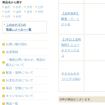
商品名から探す
あ行
か行
さ行
た行
な行
は行
ま行
や行
【送料無料】
ら行
わ行
酵素・で・く
さ〜る
このカテゴリの
取扱いメーカー一覧
【2本以上送料
お買い物の流れ
無料】ニュー
オスマックエ
会員登録
コ
「価格お問い合わせ」商品の
購入について
配送・送料について
ネオカルオキ
ソ(ツブ) 10KG
お支払方法について
返品・交換について
キャンセルについて
16
件の商品がございます。
商品一覧