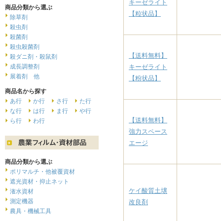
キーゼライト
商品分類から選ぶ
【粒状品】
除草剤
殺虫剤
殺菌剤
殺虫殺菌剤
【送料無料】
殺ダニ剤・殺鼠剤
成長調整剤
キーゼライト
展着剤 他
【粉状品】
商品名から探す
あ行
か行
さ行
た行
な行
は行
ま行
や行
【送料無料】
ら行
わ行
強力スペース
エージ
商品分類から選ぶ
ポリマルチ・他被覆資材
遮光資材・抑止ネット
ケイ酸質土壌
潅水資材
測定機器
改良剤
農具・機械工具