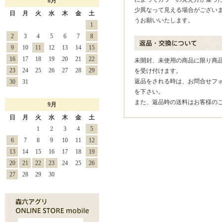
8月
少異なって見える場合がござい
日
月
火
水
木
金
土
うお願いいたします。
1
2
3
4
5
6
7
8
9
10
11
12
13
14
15
16
17
18
19
20
21
22
未開封、未使用の商品に限り商品
23
24
25
26
27
28
29
を受け付けます。
返品をされる時は、お問合せフ
30
31
を下さい。
また、返品時の送料はお客様の
9月
日
月
火
水
木
金
土
1
2
3
4
5
6
7
8
9
10
11
12
13
14
15
16
17
18
19
20
21
22
23
24
25
26
27
28
29
30