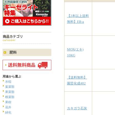
【2本以上送料
無料】EB-a
MOX(エキ)
10KG
用途から選ぶ
【送料無料】
水稲
園芸化成482
葉菜類
果菜類
根菜類
果樹
花卉
カキガラ石灰
緑化