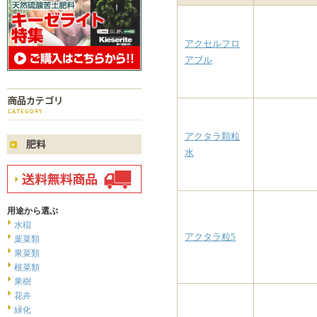
アクセルフロ
アブル
アクタラ顆粒
水
用途から選ぶ
水稲
アクタラ粒5
葉菜類
果菜類
根菜類
果樹
花卉
緑化