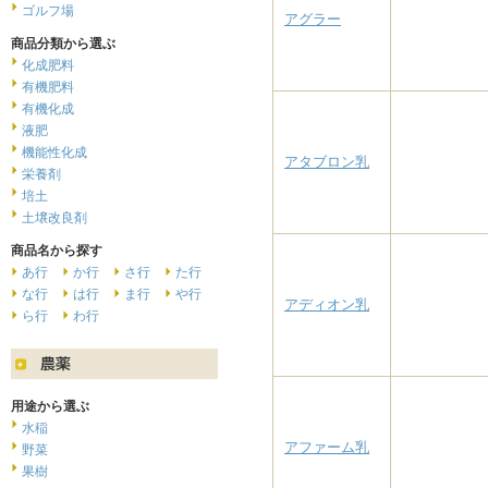
ゴルフ場
アグラー
商品分類から選ぶ
化成肥料
有機肥料
有機化成
液肥
機能性化成
アタブロン乳
栄養剤
培土
土壌改良剤
商品名から探す
あ行
か行
さ行
た行
な行
は行
ま行
や行
アディオン乳
ら行
わ行
用途から選ぶ
水稲
アファーム乳
野菜
果樹