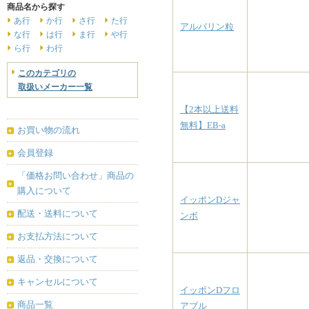
商品名から探す
あ行
か行
さ行
た行
アルバリン粒
な行
は行
ま行
や行
ら行
わ行
このカテゴリの
取扱いメーカー一覧
【2本以上送料
無料】EB-a
お買い物の流れ
会員登録
「価格お問い合わせ」商品の
購入について
イッポンDジャ
配送・送料について
ンボ
お支払方法について
返品・交換について
キャンセルについて
イッポンDフロ
商品一覧
アブル