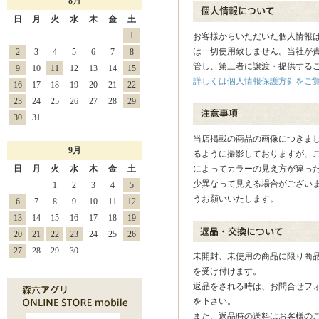
8月
日
月
火
水
木
金
土
1
お客様からいただいた個人情報
は一切使用致しません。当社が
2
3
4
5
6
7
8
管し、第三者に譲渡・提供する
9
10
11
12
13
14
15
詳しくは個人情報保護方針をご
16
17
18
19
20
21
22
23
24
25
26
27
28
29
30
31
当店掲載の商品の画像につきま
9月
るように撮影しておりますが、
日
月
火
水
木
金
土
によってカラーの見え方が違っ
少異なって見える場合がござい
1
2
3
4
5
うお願いいたします。
6
7
8
9
10
11
12
13
14
15
16
17
18
19
20
21
22
23
24
25
26
27
28
29
30
未開封、未使用の商品に限り商品
を受け付けます。
返品をされる時は、お問合せフ
を下さい。
また、返品時の送料はお客様の