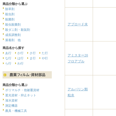
商品分類から選ぶ
除草剤
殺虫剤
殺菌剤
アプロード水
殺虫殺菌剤
殺ダニ剤・殺鼠剤
成長調整剤
展着剤 他
商品名から探す
あ行
か行
さ行
た行
アミスター20
な行
は行
ま行
や行
フロアブル
ら行
わ行
商品分類から選ぶ
アルバリン顆
ポリマルチ・他被覆資材
粒水
遮光資材・抑止ネット
潅水資材
測定機器
農具・機械工具