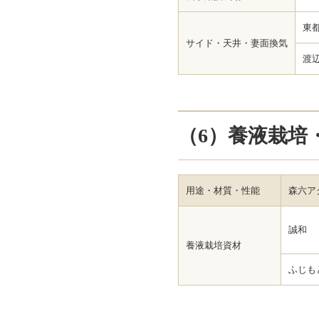
東
サイド・天井・妻面換気
渡
（6）養液栽培
用途・材質・性能
森六ア
誠和
養液栽培資材
ふじも