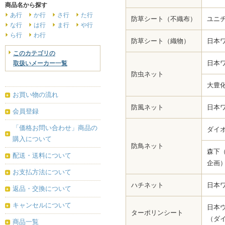
商品名から探す
あ行
か行
さ行
た行
防草シート（不織布）
ユニ
な行
は行
ま行
や行
ら行
わ行
防草シート（織物）
日本
このカテゴリの
日本
取扱いメーカー一覧
防虫ネット
大豊
お買い物の流れ
防風ネット
日本
会員登録
「価格お問い合わせ」商品の
ダイ
購入について
防鳥ネット
森下
配送・送料について
企画
お支払方法について
ハチネット
日本
返品・交換について
キャンセルについて
日本
ターポリンシート
（ダ
商品一覧