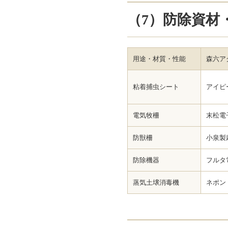
（7）防除資材
用途・材質・性能
森六ア
粘着捕虫シート
アイピ
電気牧柵
末松電
防獣柵
小泉製
防除機器
フルタ
蒸気土壌消毒機
ネポン