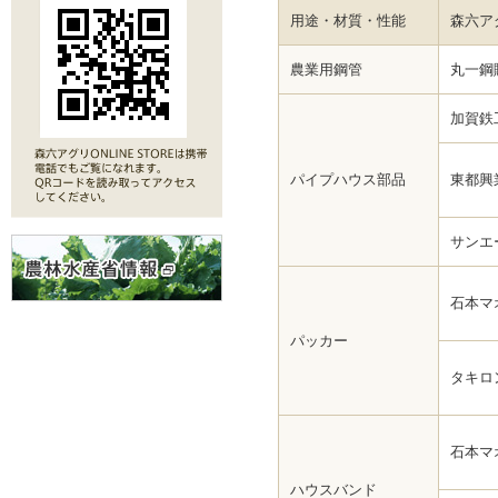
用途・材質・性能
森六ア
農業用鋼管
丸一鋼
加賀鉄
パイプハウス部品
東都興
サンエ
石本マ
パッカー
タキロ
石本マ
ハウスバンド