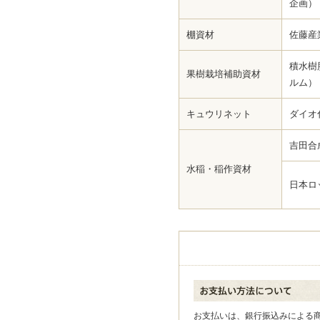
企画）
棚資材
佐藤産
積水樹
果樹栽培補助資材
ルム）
キュウリネット
ダイオ
吉田合
水稲・稲作資材
日本ロ
お支払いは、銀行振込み
による