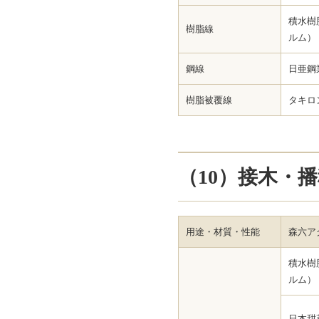
積水樹
樹脂線
ルム）
鋼線
日亜鋼
樹脂被覆線
タキロ
（10）接木・
用途・材質・性能
森六ア
積水樹
ルム）
日本甜