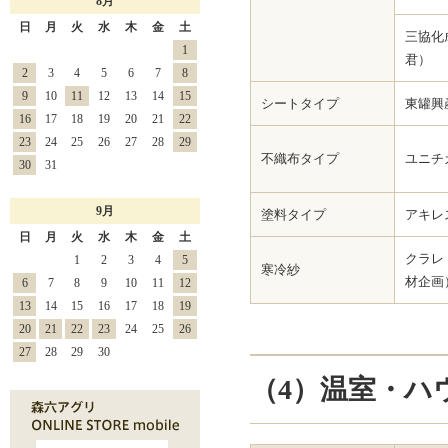
8月
日
月
火
水
木
金
土
三協化
1
君）
2
3
4
5
6
7
8
9
10
11
12
13
14
15
シートタイプ
東罐興
16
17
18
19
20
21
22
23
24
25
26
27
28
29
不織布タイプ
ユニチ
30
31
9月
塗料タイプ
アキレ
日
月
火
水
木
金
土
クラレ
1
2
3
4
5
寒冷紗
材企画
6
7
8
9
10
11
12
13
14
15
16
17
18
19
20
21
22
23
24
25
26
27
28
29
30
（4）温室・ハ