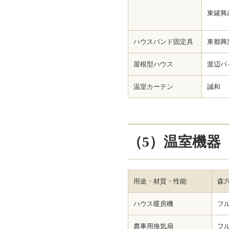
東罐興
ハウスバンド固定具
東都興
屋根型ハウス
渡辺パ
温室カーテン
誠和
（5）温室機器
用途・材質・性能
森
ハウス暖房機
フ
農事用換気扇
フ