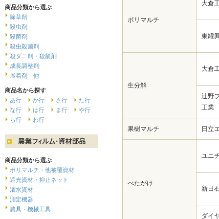
大倉
商品分類から選ぶ
除草剤
ポリマルチ
殺虫剤
東罐
殺菌剤
殺虫殺菌剤
殺ダニ剤・殺鼠剤
成長調整剤
大倉
展着剤 他
生分解
商品名から探す
辻野
あ行
か行
さ行
た行
工業
な行
は行
ま行
や行
ら行
わ行
果樹マルチ
日立
ユニ
商品分類から選ぶ
ポリマルチ・他被覆資材
遮光資材・抑止ネット
べたがけ
新日
潅水資材
測定機器
農具・機械工具
ダイ