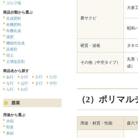
ゴルフ場
大倉
商品分類から選ぶ
農サクビ
化成肥料
有機肥料
昭和
有機化成
液肥
機能性化成
硬質・波板
タキ
栄養剤
培土
丸善
土壌改良剤
その他（中空タイプ）
成）
商品名から探す
あ行
か行
さ行
た行
な行
は行
ま行
や行
ら行
わ行
（2）ポリマル
用途から選ぶ
水稲
用途・材質・性能
森六
野菜
果樹