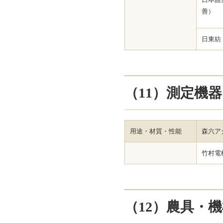
善）
日東紡
（11）測定機器
用途・材質・性能
森六ア
竹村電
（12）農具・