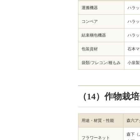
運搬機器
ハラッ
コンベア
ハラッ
結束梱包機器
ハラッ
包装資材
石本マ
袋類/フレコン/種もみ
小泉製
（14）作物栽
用途・材質・性能
森六ア
森下（
フラワーネット