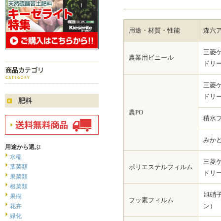
用途・材質・性能
森六
三菱
農業用ビニール
ドリ
三菱
ドリ
農PO
積水
みか
用途から選ぶ
水稲
三菱
葉菜類
ポリエステルフィルム
ドリ
果菜類
根菜類
旭硝
果樹
フッ素フィルム
ン）
花卉
緑化