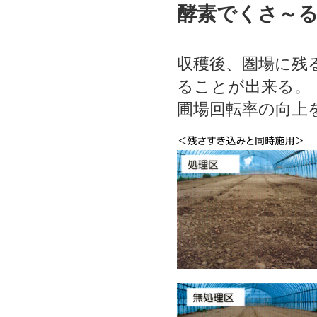
酵素でくさ～
収穫後、圏場に残
ることが出来る。
圃場回転率の向上