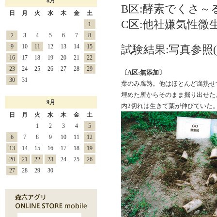
8月
B区:酵素でくさ～る(
日
月
火
水
木
金
土
C区:他社嫌気性微
1
2
3
4
5
6
7
8
9
10
11
12
13
14
15
試験結果:写真参照(
16
17
18
19
20
21
22
23
24
25
26
27
28
29
〔A区:無添加〕
30
31
葉のみ腐熟。他はほとんど腐熟せ
埋めた所からそのまま掘り出せた
9月
内2切れは生きて葉が伸びていた
日
月
火
水
木
金
土
1
2
3
4
5
6
7
8
9
10
11
12
13
14
15
16
17
18
19
20
21
22
23
24
25
26
27
28
29
30