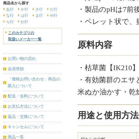
商品名から探す
・製品のpHは7
あ行
か行
さ行
た行
な行
は行
ま行
や行
・ペレット状で、
ら行
わ行
このカテゴリの
取扱いメーカー一覧
原料内容
お買い物の流れ
・枯草菌【IK21
会員登録
・有効菌群のエサ
「価格お問い合わせ」商品の
購入について
米ぬか油かす・乾燥
配送・送料について
お支払方法について
用途と使用方法
返品・交換について
キャンセルについて
商品一覧