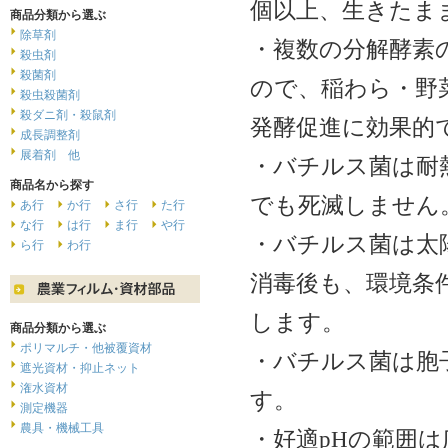
個以上、生きたま
商品分類から選ぶ
除草剤
・複数の分解酵素
殺虫剤
殺菌剤
ので、稲わら・野
殺虫殺菌剤
殺ダニ剤・殺鼠剤
発酵促進に効果的
成長調整剤
展着剤 他
・バチルス菌は耐熱
商品名から探す
でも死滅しません
あ行
か行
さ行
た行
な行
は行
ま行
や行
・バチルス菌は太
ら行
わ行
消毒後も、環境条
します。
商品分類から選ぶ
ポリマルチ・他被覆資材
・バチルス菌は胞
遮光資材・抑止ネット
潅水資材
す。
測定機器
農具・機械工具
・好適pHの範囲は広