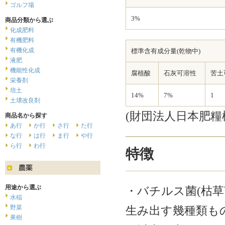
ゴルフ場
3%
商品分類から選ぶ
化成肥料
有機肥料
有機化成
標準含有成分量(乾物中)
液肥
機能性化成
腐植酸
石灰可溶性
苦土
栄養剤
培土
14%
7%
1
土壌改良剤
(財団法人日本肥糧
商品名から探す
あ行
か行
さ行
た行
な行
は行
ま行
や行
ら行
わ行
特徴
用途から選ぶ
・バチルス菌(枯草
水稲
野菜
生み出す幾種類もの
果樹