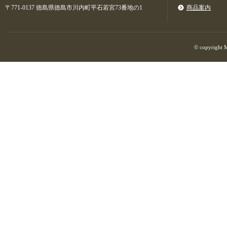
〒771-0137 徳島県徳島市川内町平石若宮73番地の1
商品案内
© copyright M