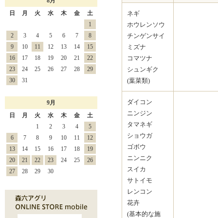
8月
日
月
火
水
木
金
土
ネギ
1
ホウレンソウ
2
3
4
5
6
7
8
チンゲンサイ
9
10
11
12
13
14
15
ミズナ
16
17
18
19
20
21
22
コマツナ
23
24
25
26
27
28
29
シュンギク
30
31
(葉菜類)
ダイコン
9月
ニンジン
日
月
火
水
木
金
土
タマネギ
1
2
3
4
5
ショウガ
6
7
8
9
10
11
12
ゴボウ
13
14
15
16
17
18
19
ニンニク
20
21
22
23
24
25
26
スイカ
27
28
29
30
サトイモ
レンコン
花卉
(基本的な施