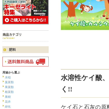
用途から選ぶ
水溶性ケイ酸
水稲
葉菜類
果菜類
く!!
根菜類
果樹
花卉
ケイ石と石灰の原
緑化