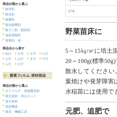
商品分類から選ぶ
除草剤
17.0
殺虫剤
殺菌剤
殺虫殺菌剤
野菜苗床に
殺ダニ剤・殺鼠剤
成長調整剤
展着剤 他
商品名から探す
5～15㎏/㎡に培土混
あ行
か行
さ行
た行
な行
は行
ま行
や行
20～100g(標
ら行
わ行
散水してください
葉焼けや発芽障害
商品分類から選ぶ
水稲苗には使用で
ポリマルチ・他被覆資材
遮光資材・抑止ネット
潅水資材
測定機器
元肥、追肥で
農具・機械工具