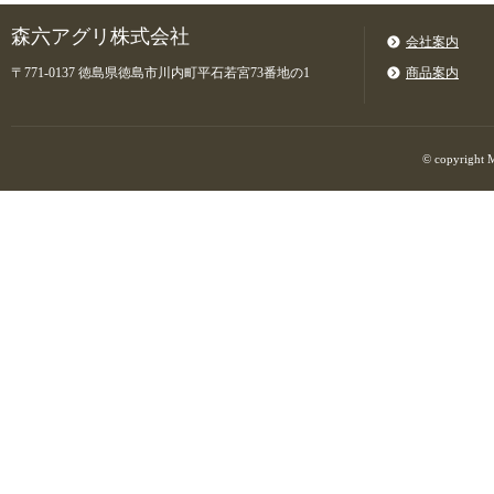
森六アグリ株式会社
会社案内
〒771-0137 徳島県徳島市川内町平石若宮73番地の1
商品案内
© copyright M