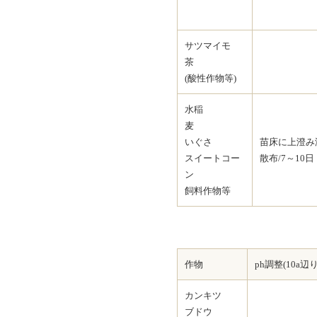
サツマイモ
茶
(酸性作物等)
水稲
麦
いぐさ
苗床に上澄み
スイートコー
散布/7～10日
ン
飼料作物等
作物
ph調整(10a辺り
カンキツ
ブドウ