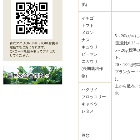
肥)
イチゴ
トマト
メロン
5～20kg/㎥
ナス
(重量比0.25
キュウリ
5～20g(標準1
ピーマン
ト、
ニガウリ
20～100g(標準
(長期栽培作
プランター・
物)
に
上から散布、
ハクサイ
水
ブロッコリー
キャベツ
レタス
豆類