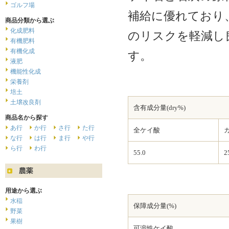
ゴルフ場
補給に優れており
商品分類から選ぶ
化成肥料
のリスクを軽減し
有機肥料
有機化成
す。
液肥
機能性化成
栄養剤
培土
土壌改良剤
含有成分量(dry%)
商品名から探す
あ行
か行
さ行
た行
全ケイ酸
な行
は行
ま行
や行
ら行
わ行
55.0
2
用途から選ぶ
水稲
保障成分量(%)
野菜
果樹
可溶性ケイ酸