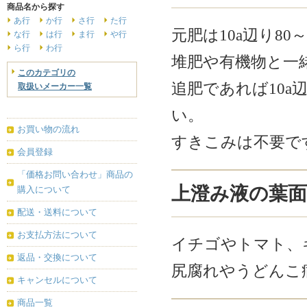
商品名から探す
あ行
か行
さ行
た行
元肥は10a辺り8
な行
は行
ま行
や行
ら行
わ行
堆肥や有機物と一
このカテゴリの
追肥であれば10a
取扱いメーカー一覧
い。
お買い物の流れ
すきこみは不要で
会員登録
「価格お問い合わせ」商品の
上澄み液の葉
購入について
配送・送料について
お支払方法について
イチゴやトマト、
返品・交換について
尻腐れやうどんこ
キャンセルについて
商品一覧